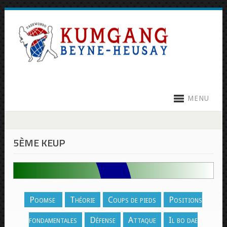
MENU
5ÈME KEUP
Poomse
Théorie
Coups de pieds
Positions
fondamentales
Défense
Attaque
Il bo dae