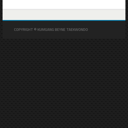
COPYRIGHT © KUMGANG BEYNE TAEKWONDO