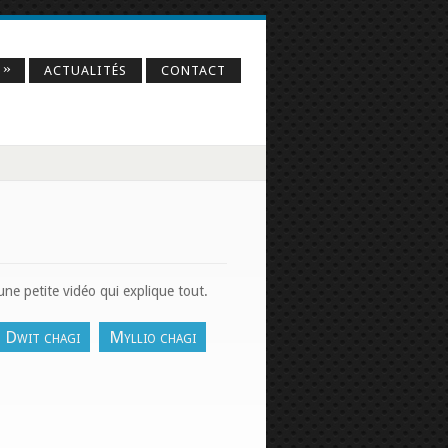
»
O
ACTUALITÉS
CONTACT
une petite vidéo qui explique tout.
Dwit chagi
Myllio chagi