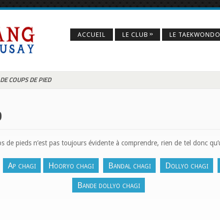
»
ACCUEIL
LE CLUB
LE TAEKWOND
DE COUPS DE PIED
D
s de pieds n’est pas toujours évidente à comprendre, rien de tel donc qu’
Ap chagi
Hooryo chagi
Bandal chagi
Dollyo chagi
Bande dollyo chagi