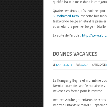
qualifié haut la main dans la catégor
Quatre semaines après avoir remport
Si Mohamed Ketbi
est cette fois méda
taekwondo belge en étant le premier
et en étant le premier belge médaillé
La suite de l’article :
http://www.abft
BONNES VACANCES
LE
JUIN 12, 2015
PAR
ALAIN
CATÉGORIE
Le Kumgang Beyne et moi même vous
Dernier cours de l’année scolaire le v
Revenez en forme pour la rentrée.
Rentrée Adulte ( et enfants de 9 ans 
Rentrée Enfants le mardi 1 Septembr