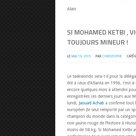
Alain
SI MOHAMED KETBI , 
TOUJOURS MINEUR !
LE
MAI 19, 2015
PAR
CHRISTOPHE
CATÉ
Le taekwondo sera-t-il pour la déléga
été à ceux d’Atlanta en 1996, c’est-à-
encore quelques mois à attendre pour 
enregistrées ces derniers jours aux
lundi,
Jaouad Achab
a confirmé tout l
européen (le seul remporté par un spo
champion du monde dans la catégori
noir-jaune-rouge de l’histoire à réussi
moins de 58 kg, Si Mohamed Ketbi avait