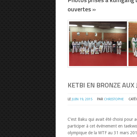
ouvertes »
KETBI EN BRONZE AUX
LE
JUIN 19, 2015
PAR
CHRISTOPHE
CATÉ
C’est Baku qui avait été choisi pour a
participer à cet événement en taekwon
olympique de la WTF au 31 mars 20