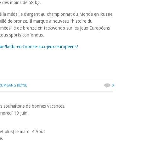
ie des moins de 58 kg.
é la médaille d’argent au championnat du Monde en Russie,
illé de bronze. Il marque à nouveau l’histoire du
 médaillé de bronze en taekwondo sur les Jeux Européens
 tous sports confondus.
.be/ketbi-en-bronze-aux-jeux-europeens/
KUMGANG BEYNE
0
 souhaitons de bonnes vacances.
endredi 19 Juin.
et plus) le mardi 4 Août
e.