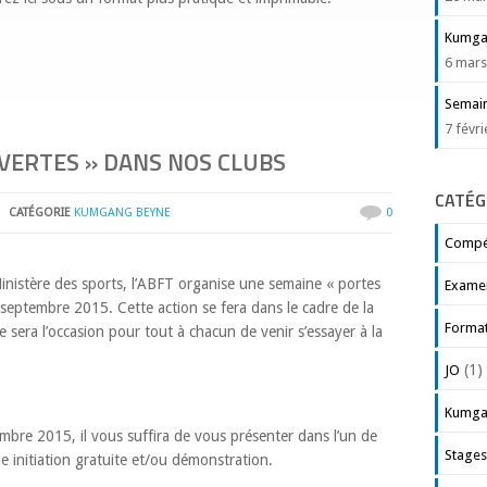
Kumgan
6 mars
Semain
7 févr
VERTES » DANS NOS CLUBS
CATÉG
CATÉGORIE
KUMGANG BEYNE
0
Compét
Ministère des sports, l’ABFT organise une semaine « portes
Exame
 septembre 2015. Cette action se fera dans le cadre de la
Forma
sera l’occasion pour tout à chacun de venir s’essayer à la
(1)
JO
Kumga
bre 2015, il vous suffira de vous présenter dans l’un de
Stage
e initiation gratuite et/ou démonstration.