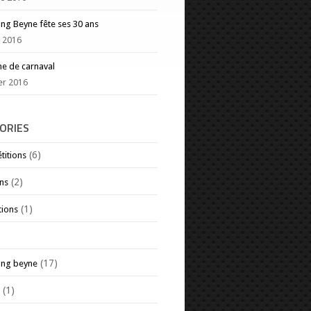
g Beyne fête ses 30 ans
 2016
e de carnaval
ier 2016
ORIES
(6)
itions
(2)
ns
(1)
tions
(17)
ng beyne
(1)
s