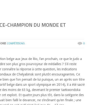
VICE-CHAMPION DU MONDE ET
GORIE
COMPÉTITIONS
0
tion belge aux Jeux de Rio, l’an prochain, ce que le judo a
dire son plus gros pourvoyeur de médailles ? S’il reste
connaître la réponse à cette question, les indications
 Mondiaux de Chelyabinsk sont plutôt encourageantes. Ce
e bien que l’on pensait de lui puisque, un an après son titre
rtif belge dans un sport olympique en 2014), il a été sacré
e des moins de 63 kg, devenant le premier taekwondoka
r cet exploit. Et quatre jours plus tôt, dans la catégorie des
 bien failli le devancer, ne s’inclinant qu’en finale ; une