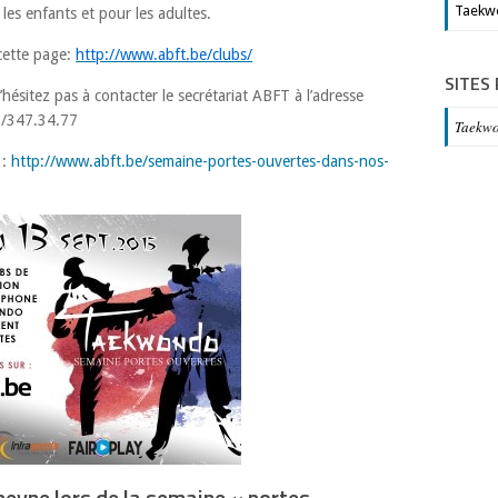
Taekw
 les enfants et pour les adultes.
 cette page:
http://www.abft.be/clubs/
SITES
’hésitez pas à contacter le secrétariat ABFT à l’adresse
2/347.34.77
Taekw
 :
http://www.abft.be/semaine-portes-ouvertes-dans-nos-
eyne lors de la semaine « portes