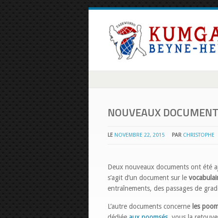
NOUVEAUX DOCUMENT
LE
NOVEMBRE 22, 2015
PAR
CHRISTOPHE
Deux nouveaux documents ont été aj
s’agit d’un document sur le
vocabulai
entraînements, des passages de gra
L’autre documents concerne
les poo
dédiée
aux poomsés
, vous la retouve