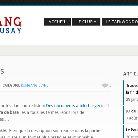
»
ACCUEIL
LE CLUB
LE TAEKWOND
S
ARTIC
Trouvé
CATÉGORIE
KUMGANG BEYNE
0
la fin
28 jan
outés dans notre liste «
Des documents à télécharger
« . Il
JO de 
re de base
liés à tous les termes repris lors de
7 août
des,…
Le Par
mses
. Bien que la description soit reprise dans la partie
20 mar
rez ici sous un format plus pratique et imprimable.