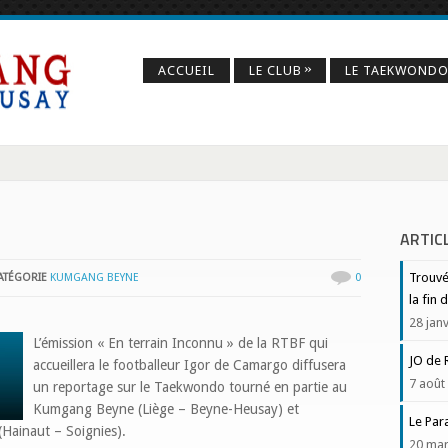
»
ACCUEIL
LE CLUB
LE TAEKWOND
ARTIC
Trouvé
ATÉGORIE
KUMGANG BEYNE
0
la fin
28 jan
L’émission « En terrain Inconnu » de la RTBF qui
JO de 
accueillera le footballeur Igor de Camargo diffusera
7 août
un reportage sur le Taekwondo tourné en partie au
Kumgang Beyne (Liège – Beyne-Heusay) et
Le Par
Hainaut – Soignies).
20 mar