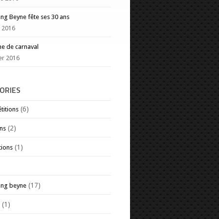
g Beyne fête ses 30 ans
 2016
e de carnaval
ier 2016
ORIES
(6)
itions
(2)
ns
(1)
tions
(17)
ng beyne
(1)
s