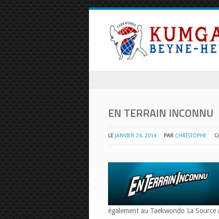
EN TERRAIN INCONNU
LE
JANVIER 24, 2014
PAR
CHRISTOPHE
C
également au Taekwondo La Source (