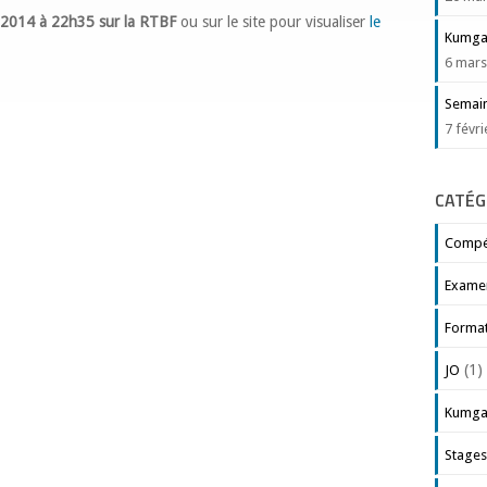
r 2014 à 22h35 sur la RTBF
ou sur le site pour visualiser
le
Kumgan
6 mars
Semain
7 févr
CATÉG
Compét
Exame
Forma
(1)
JO
Kumga
Stage